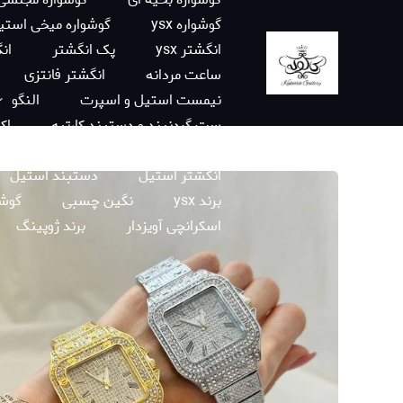
گوشواره ysx
گوشواره میخی استی
انگشتر ysx
پک انگشتر
انگ
ساعت مردانه
انگشتر فانتزی
نیمست استیل و اسپرت
النگو
ست گردنبند و دستبند کارتیه
اک
زنجیر کارتیه
ساعت فانتزی دختران
انگشتر استیل
دستبند استیل
برند ysx
نگین چسبی
گوشو
اسکرانچی آویزدار
برند ژوپینگ