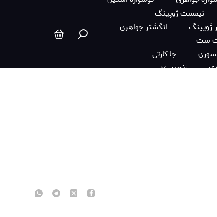
نیمست ژوپینگ
 ژوپینگ
انگشتر جواهری
ت ست
سوری
جا کارتی
دی
زنجیر
ستبند ست
گردنبند ست
دستبند و انگشتر
اسکرانچی ساتن