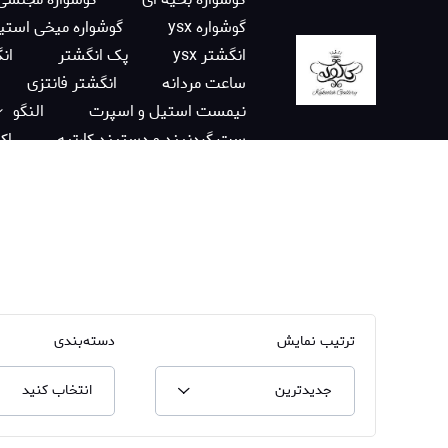
گوشواره ysx
گوشواره میخی استی
انگشتر ysx
پک انگشتر
انگ
ساعت مردانه
انگشتر فانتزی
نیمست استیل و اسپرت
النگو
ست گردنبند و دستبند کارتیه
اک
زنجیر کارتیه
ساعت فانتزی دختران
انگشتر استیل
دستبند استیل
برند ysx
نگین چسبی
گوشو
اسکرانچی آویزدار
برند ژوپینگ
ترتیب نمایش
دسته‌بندی
جدیدترین
انتخاب کنید