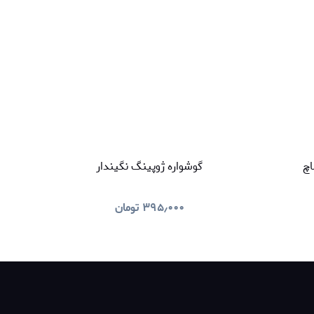
اچ
گوشواره ژوپینگ نگیندار
۳۹۵٫۰۰۰
تومان