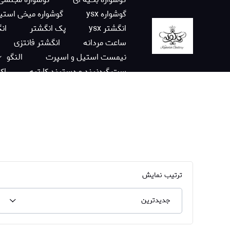
گوشواره ysx
گوشواره میخی استی
انگشتر ysx
پک انگشتر
انگ
ساعت مردانه
انگشتر فانتزی
نیمست استیل و اسپرت
النگو
ست گردنبند و دستبند کارتیه
اک
زنجیر کارتیه
ساعت فانتزی دختران
انگشتر استیل
دستبند استیل
برند ysx
نگین چسبی
گوشو
اسکرانچی آویزدار
برند ژوپینگ
ترتیب نمایش
جدیدترین